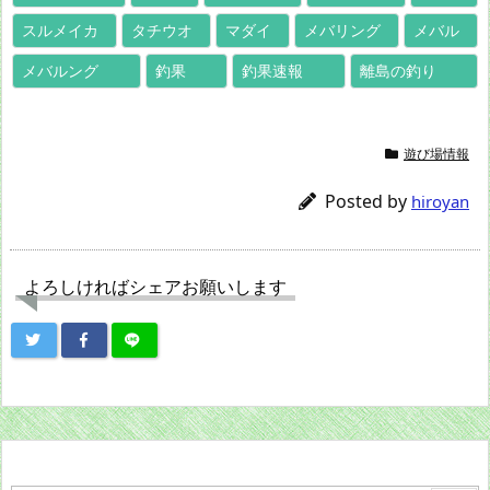
スルメイカ
タチウオ
マダイ
メバリング
メバル
メバルング
釣果
釣果速報
離島の釣り
遊び場情報
Posted by
hiroyan
よろしければシェアお願いします