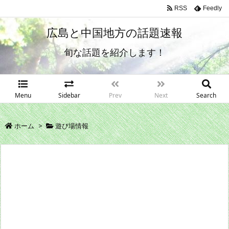
RSS
Feedly
広島と中国地方の話題速報
旬な話題を紹介します！
Menu
Sidebar
Prev
Next
Search
ホーム
>
遊び場情報