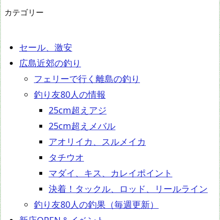
カテゴリー
セール、激安
広島近郊の釣り
フェリーで行く離島の釣り
釣り友80人の情報
25cm超えアジ
25cm超えメバル
アオリイカ、スルメイカ
タチウオ
マダイ、キス、カレイポイント
決着！タックル、ロッド、リールライン
釣り友80人の釣果（毎週更新）