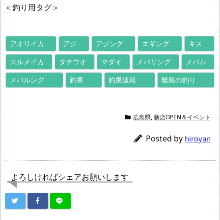
＜釣り用タグ＞
アオリイカ
アジ
アジング
エギング
キス
スルメイカ
タチウオ
マダイ
メバリング
メバル
メバルング
釣果
釣果速報
離島の釣り
広島県
,
新店OPEN＆イベント
Posted by
hiroyan
よろしければシェアお願いします