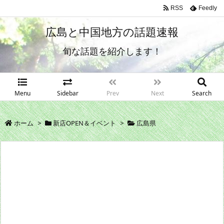
RSS
Feedly
広島と中国地方の話題速報
旬な話題を紹介します！
Menu
Sidebar
Prev
Next
Search
ホーム
>
新店OPEN＆イベント
>
広島県