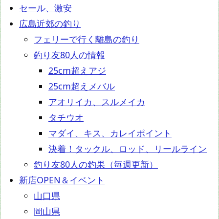
セール、激安
広島近郊の釣り
フェリーで行く離島の釣り
釣り友80人の情報
25cm超えアジ
25cm超えメバル
アオリイカ、スルメイカ
タチウオ
マダイ、キス、カレイポイント
決着！タックル、ロッド、リールライン
釣り友80人の釣果（毎週更新）
新店OPEN＆イベント
山口県
岡山県