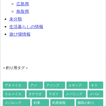
広島県
鳥取県
未分類
生活暮らしの情報
遊び場情報
＜釣り用タグ＞
アオリイカ
アジ
アジング
エギング
キス
スルメイカ
タチウオ
マダイ
メバリング
メバル
メバルング
釣果
釣果速報
離島の釣り