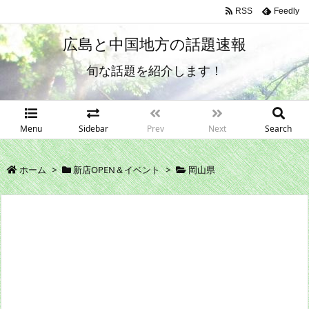
RSS
Feedly
広島と中国地方の話題速報
旬な話題を紹介します！
Menu
Sidebar
Prev
Next
Search
ホーム
>
新店OPEN＆イベント
>
岡山県