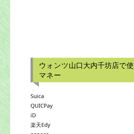
ウォンツ山口大内千坊店で
マネー
Suica
QUICPay
iD
楽天Edy