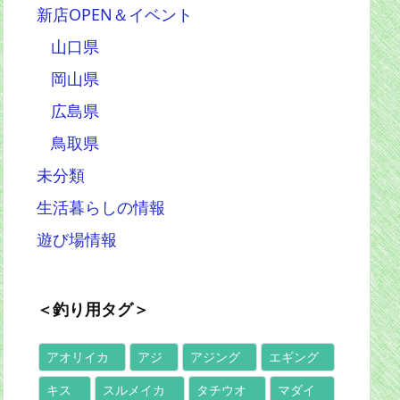
新店OPEN＆イベント
山口県
岡山県
広島県
鳥取県
未分類
生活暮らしの情報
遊び場情報
＜釣り用タグ＞
アオリイカ
アジ
アジング
エギング
キス
スルメイカ
タチウオ
マダイ