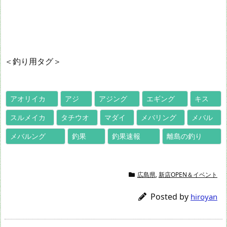
＜釣り用タグ＞
アオリイカ
アジ
アジング
エギング
キス
スルメイカ
タチウオ
マダイ
メバリング
メバル
メバルング
釣果
釣果速報
離島の釣り
広島県
,
新店OPEN＆イベント
Posted by
hiroyan