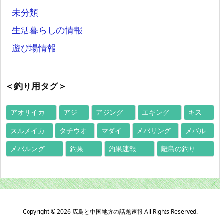
未分類
生活暮らしの情報
遊び場情報
＜釣り用タグ＞
アオリイカ
アジ
アジング
エギング
キス
スルメイカ
タチウオ
マダイ
メバリング
メバル
メバルング
釣果
釣果速報
離島の釣り
Copyright ©
2026
広島と中国地方の話題速報
All Rights Reserved.