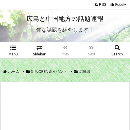
RSS
Feedly
広島と中国地方の話題速報
旬な話題を紹介します！
Menu
Sidebar
Prev
Next
Search
ホーム
>
新店OPEN＆イベント
>
広島県