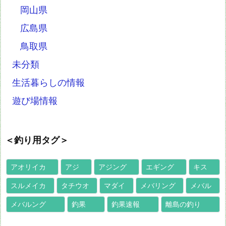
岡山県
広島県
鳥取県
未分類
生活暮らしの情報
遊び場情報
＜釣り用タグ＞
アオリイカ
アジ
アジング
エギング
キス
スルメイカ
タチウオ
マダイ
メバリング
メバル
メバルング
釣果
釣果速報
離島の釣り