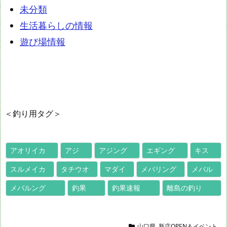
未分類
生活暮らしの情報
遊び場情報
＜釣り用タグ＞
アオリイカ
アジ
アジング
エギング
キス
スルメイカ
タチウオ
マダイ
メバリング
メバル
メバルング
釣果
釣果速報
離島の釣り
山口県
,
新店OPEN＆イベント