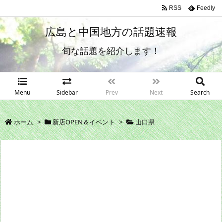
RSS
Feedly
広島と中国地方の話題速報
旬な話題を紹介します！
Menu
Sidebar
Prev
Next
Search
ホーム
>
新店OPEN＆イベント
>
山口県