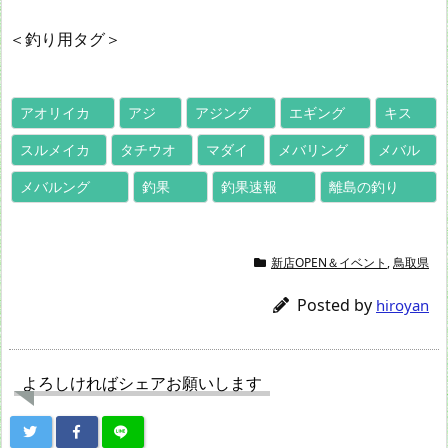
＜釣り用タグ＞
アオリイカ
アジ
アジング
エギング
キス
スルメイカ
タチウオ
マダイ
メバリング
メバル
メバルング
釣果
釣果速報
離島の釣り
新店OPEN＆イベント
,
鳥取県
Posted by
hiroyan
よろしければシェアお願いします