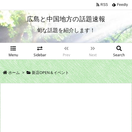
RSS
Feedly
広島と中国地方の話題速報
旬な話題を紹介します！
Menu
Sidebar
Prev
Next
Search
ホーム
>
新店OPEN＆イベント