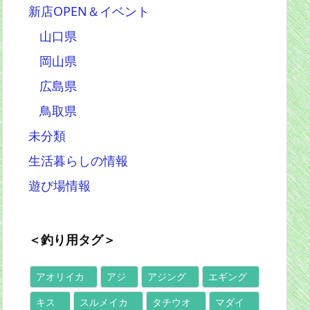
新店OPEN＆イベント
山口県
岡山県
広島県
鳥取県
未分類
生活暮らしの情報
遊び場情報
＜釣り用タグ＞
アオリイカ
アジ
アジング
エギング
キス
スルメイカ
タチウオ
マダイ