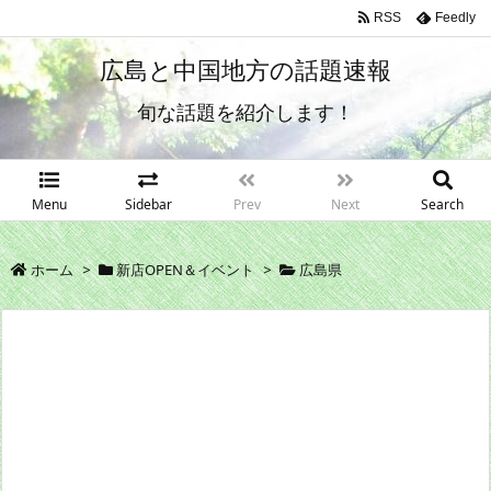
RSS
Feedly
広島と中国地方の話題速報
旬な話題を紹介します！
Menu
Sidebar
Prev
Next
Search
ホーム
>
新店OPEN＆イベント
>
広島県