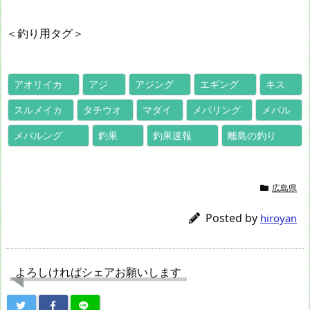
＜釣り用タグ＞
アオリイカ
アジ
アジング
エギング
キス
スルメイカ
タチウオ
マダイ
メバリング
メバル
メバルング
釣果
釣果速報
離島の釣り
広島県
Posted by
hiroyan
よろしければシェアお願いします