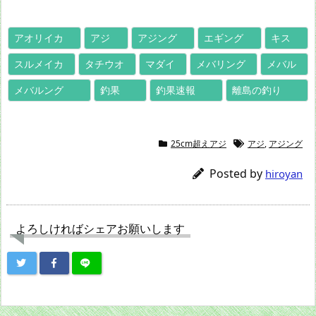
アオリイカ
アジ
アジング
エギング
キス
スルメイカ
タチウオ
マダイ
メバリング
メバル
メバルング
釣果
釣果速報
離島の釣り
25cm超えアジ
アジ
,
アジング
Posted by
hiroyan
よろしければシェアお願いします