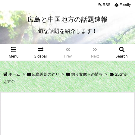
RSS
Feedly
広島と中国地方の話題速報
旬な話題を紹介します！
Menu
Sidebar
Prev
Next
Search
ホーム
>
広島近郊の釣り
>
釣り友80人の情報
>
25cm超
えアジ