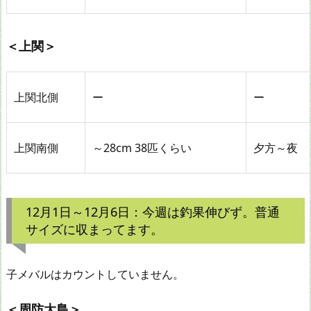
＜上関＞
上関北側
ー
ー
上関南側
～28cm 38匹くらい
夕方～夜
12月1日～12月6日：今週は釣果伸びず。普通
サイズに収まってます。
子メバルはカウントしていません。
＜周防大島＞