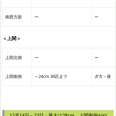
南西方面
ー
ー
＜上関＞
上関北側
ー
ー
上関南側
～24cm 36匹まで
夕方～夜
12月14日～22日：最大は28cm。上関南側がや