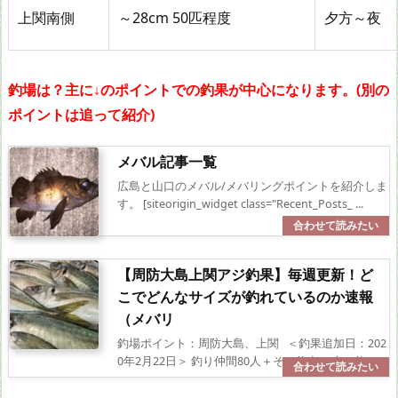
上関南側
～28cm 50匹程度
夕方～夜
釣場は？主に↓のポイントでの釣果が中心になります。(別の
ポイントは追って紹介)
メバル記事一覧
広島と山口のメバル/メバリングポイントを紹介しま
す。 [siteorigin_widget class="Recent_Posts_ ...
【周防大島上関アジ釣果】毎週更新！ど
こでどんなサイズが釣れているのか速報
（メバリ
釣場ポイント：周防大島、上関 ＜釣果追加日：202
0年2月22日＞ 釣り仲間80人＋その釣友70人の釣 ...