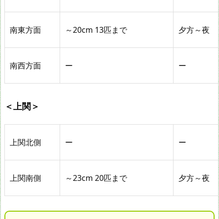
南東方面
～20cm 13匹まで
夕方～夜
南西方面
ー
ー
＜上関＞
上関北側
ー
ー
上関南側
～23cm 20匹まで
夕方～夜