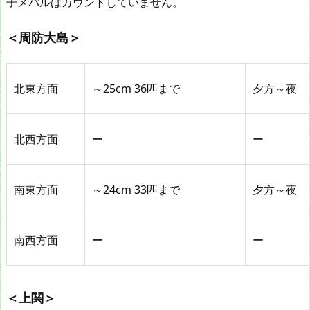
子メバルはカウントしていません。
＜周防大島＞
北東方面
～25cm 36匹まで
夕方～夜
北西方面
ー
ー
南東方面
～24cm 33匹まで
夕方～夜
南西方面
ー
ー
＜上関＞