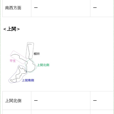
南西方面
ー
ー
＜上関＞
上関北側
ー
ー