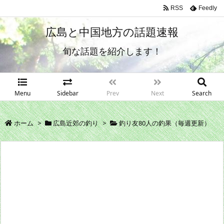
RSS
Feedly
広島と中国地方の話題速報
旬な話題を紹介します！
Menu
Sidebar
Prev
Next
Search
ホーム
>
広島近郊の釣り
>
釣り友80人の釣果（毎週更新）