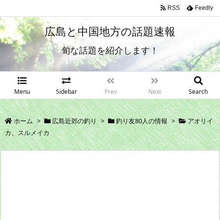
RSS
Feedly
広島と中国地方の話題速報
旬な話題を紹介します！
Menu
Sidebar
Prev
Next
Search
ホーム
>
広島近郊の釣り
>
釣り友80人の情報
>
アオリイ
カ、スルメイカ