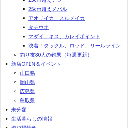
25cm超えメバル
アオリイカ、スルメイカ
タチウオ
マダイ、キス、カレイポイント
決着！タックル、ロッド、リールライン
釣り友80人の釣果（毎週更新）
新店OPEN＆イベント
山口県
岡山県
広島県
鳥取県
未分類
生活暮らしの情報
遊び場情報