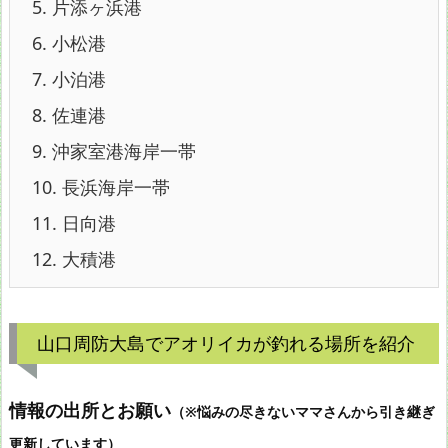
5.
片添ヶ浜港
6.
小松港
7.
小泊港
8.
佐連港
9.
沖家室港海岸一帯
10.
長浜海岸一帯
11.
日向港
12.
大積港
山口周防大島でアオリイカが釣れる場所を紹介
情報の出所とお願い
（※悩みの尽きないママさんから引き継ぎ
更新しています）