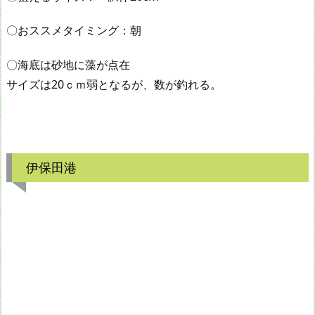
〇おススメタイミング：朝
〇海底は砂地に藻が点在
サイズは20ｃｍ弱となるが、数が釣れる。
伊保田港