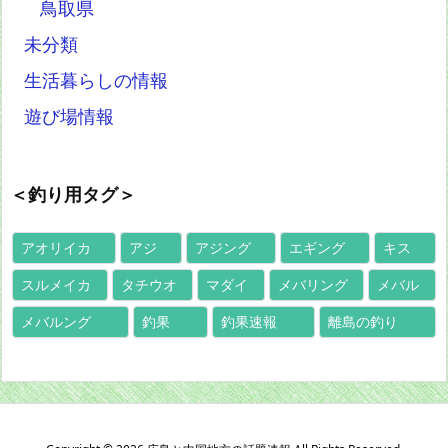
鳥取県
未分類
生活暮らしの情報
遊び場情報
＜釣り用タグ＞
アオリイカ
アジ
アジング
エギング
キス
スルメイカ
タチウオ
マダイ
メバリング
メバル
メバルング
釣果
釣果速報
離島の釣り