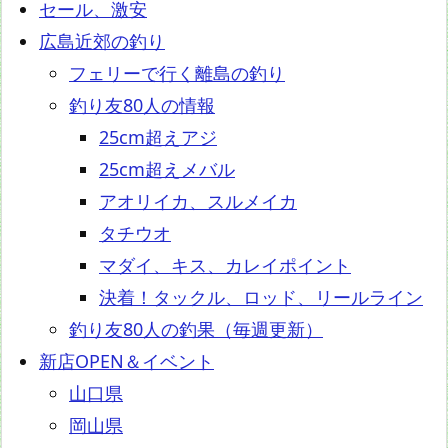
セール、激安
広島近郊の釣り
フェリーで行く離島の釣り
釣り友80人の情報
25cm超えアジ
25cm超えメバル
アオリイカ、スルメイカ
タチウオ
マダイ、キス、カレイポイント
決着！タックル、ロッド、リールライン
釣り友80人の釣果（毎週更新）
新店OPEN＆イベント
山口県
岡山県