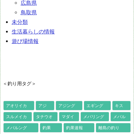
広島県
鳥取県
未分類
生活暮らしの情報
遊び場情報
＜釣り用タグ＞
アオリイカ
アジ
アジング
エギング
キス
スルメイカ
タチウオ
マダイ
メバリング
メバル
メバルング
釣果
釣果速報
離島の釣り