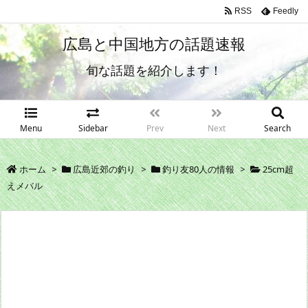
RSS
Feedly
広島と中国地方の話題速報
旬な話題を紹介します！
Menu
Sidebar
Prev
Next
Search
ホーム
>
広島近郊の釣り
>
釣り友80人の情報
>
25cm超
えメバル